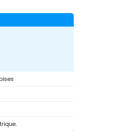
oises
rique.