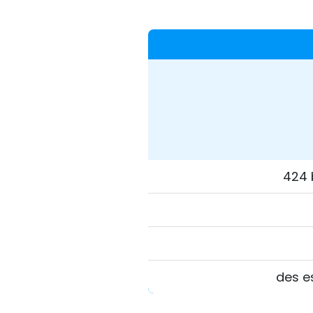
424 
des e