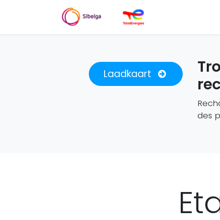
Cout & parking
Tr
Laadkaart
re
Recha
des p
Et